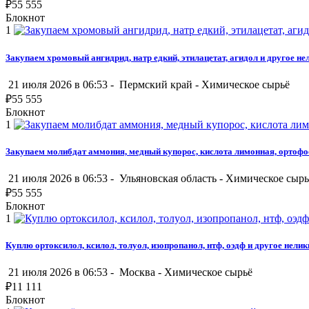
₽
55 555
Блокнот
1
Закупаем хромовый ангидрид, натр едкий, этилацетат, агидол и другое н
21 июля 2026 в 06:53 -
Пермский край
-
Химическое сырьё
₽
55 555
Блокнот
1
Закупаем молибдат аммония, медный купорос, кислота лимонная, ортофо
21 июля 2026 в 06:53 -
Ульяновская область
-
Химическое сырь
₽
55 555
Блокнот
1
Куплю ортоксилол, ксилол, толуол, изопропанол, нтф, оэдф и другое нели
21 июля 2026 в 06:53 -
Москва
-
Химическое сырьё
₽
11 111
Блокнот