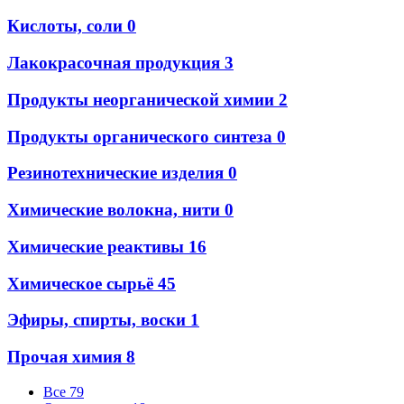
Кислоты, соли
0
Лакокрасочная продукция
3
Продукты неорганической химии
2
Продукты органического синтеза
0
Резинотехнические изделия
0
Химические волокна, нити
0
Химические реактивы
16
Химическое сырьё
45
Эфиры, спирты, воски
1
Прочая химия
8
Все
79