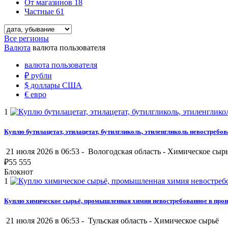
От магазинов
18
Частные
61
Все регионы
Валюта
валюта пользователя
валюта пользователя
₽
рубли
$
доллары США
€
евро
1
Куплю бутилацетат, этилацетат, бутилгликоль, этиленгликоль невостребо
21 июля 2026 в 06:53 -
Вологодская область
-
Химическое сыр
₽
55 555
Блокнот
1
Куплю химическое сырьё, промышленная химия невостребованное в прои
21 июля 2026 в 06:53 -
Тульская область
-
Химическое сырьё