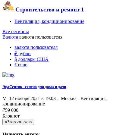
Строительство и ремонт
1
Вентиляция, кондиционирование
Все регионы
Валюта
валюта пользователя
валюта пользователя
₽
рубли
$
доллары США
€
евро
ЭраСептик - септик для дома и дачи
M
12 ноября 2021 в 19:03 -
Москва
-
Вентиляция,
кондиционирование
₽
59 000
Блокнот
×
Закрыть окно
Написать автору