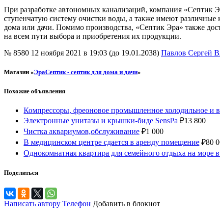
При разработке автономных канализаций, компания «Септик Эр
ступенчатую систему очистки воды, а также имеют различные 
дома или дачи. Помимо производства, «Септик Эра» также дос
на всем пути выбора и приобретения их продукции.
№ 8580
12 ноября 2021 в 19:03 (до 19.01.2038)
Павлов Сергей 
Магазин «
ЭраСептик - септик для дома и дачи
»
Похожие объявления
Компрессоры, фреоновое промышленное холодильное и 
Электронные унитазы и крышки-биде SensPa
₽
13 800
Чистка аквариумов,обслуживание
₽
1 000
В медицинском центре сдается в аренду помещение
₽
80 
Однокомнатная квартира для семейного отдыха на море 
Поделиться
Написать автору
Телефон
Добавить в блокнот