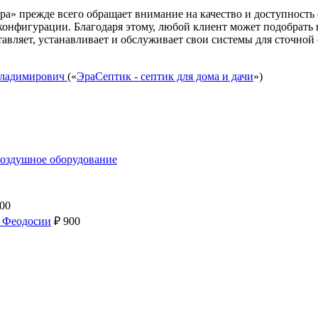
а» прежде всего обращает внимание на качество и доступность
конфигурации. Благодаря этому, любой клиент может подобрать 
тавляет, устанавливает и обслуживает свои системы для сточн
Владимирович
(«
ЭраСептик - септик для дома и дачи
»)
воздушное оборудование
000
в Феодосии
₽
900