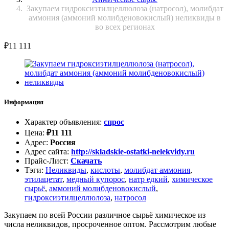
Закупаем гидроксиэтилцеллюлоза (натросол), молибдат
аммония (аммоний молибденовокислый) неликвиды в
во всех регионах
₽
11 111
Информация
Характер объявления
:
спрос
Цена
:
₽
11 111
Адрес
:
Россия
Адрес сайта
:
http://skladskie-ostatki-nelekvidy.ru
Прайс-Лист
:
Скачать
Тэги
:
Неликвиды
,
кислоты
,
молибдат аммония
,
этилацетат
,
медный купорос
,
натр едкий
,
химическое
сырьё
,
аммоний молибденовокислый
,
гидроксиэтилцеллюлоза
,
натросол
Закупаем по всей России различное сырьё химическое из
числа неликвидов, просроченное оптом. Рассмотрим любые