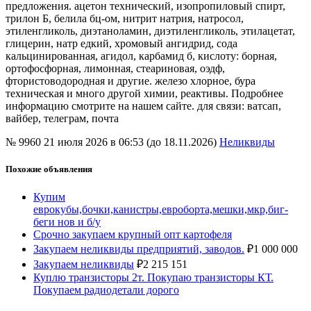
предложения. ацетон технический, изопропиловый спирт,
трилон Б, белила бц-ом, нитрит натрия, натросол,
этиленгликоль, диэтаноламин, диэтиленгликоль, этилацетат,
глицерин, натр едкий, хромовый ангидрид, сода
кальцинированная, агидол, карбамид б, кислоту: борная,
ортофосфорная, лимонная, стеариновая, оэдф,
фтористоводородная и другие. железо хлорное, бура
техническая и много другой химии, реактивы. Подробнее
информацию смотрите на нашем сайте. для связи: ватсап,
вайбер, телеграм, почта
№ 9960
21 июля 2026 в 06:53 (до 18.11.2026)
Неликвиды
Похожие объявления
Купим
еврокубы,бочки,канистры,евроборта,мешки,мкр,биг-
беги нов и б/у
Срочно закупаем крупный опт картофеля
Закупаем неликвиды предприятий, заводов.
₽
1 000 000
Закупаем неликвиды
₽
2 215 151
Куплю транзисторы 2т. Покупаю транзисторы КТ.
Покупаем радиодетали дорого