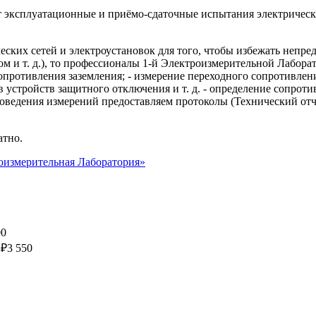
 эксплуатационные и приёмо-сдаточные испытания электрически
еских сетей и электроустановок для того, чтобы избежать непр
м и т. д.), то профессионалы 1-й Электроизмерительной Лабора
опротивления заземления; - измерение переходного сопротивлени
в устройств защитного отключения и т. д. - определение сопрот
проведения измерений предоставляем протоколы (Технический от
атно.
оизмерительная Лаборатория»
00
₽
3 550