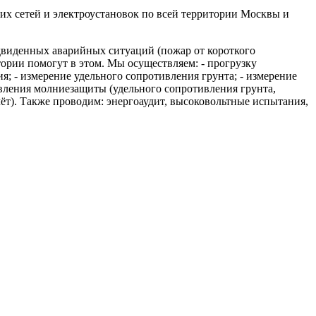
х сетей и электроустановок по всей территории Москвы и
едвиденных аварийных ситуаций (пожар от короткого
тории помогут в этом. Мы осуществляем: - прогрузку
я; - измерение удельного сопротивления грунта; - измерение
ивления молниезащиты (удельного сопротивления грунта,
чёт). Также проводим: энергоаудит, высоковольтные испытания,