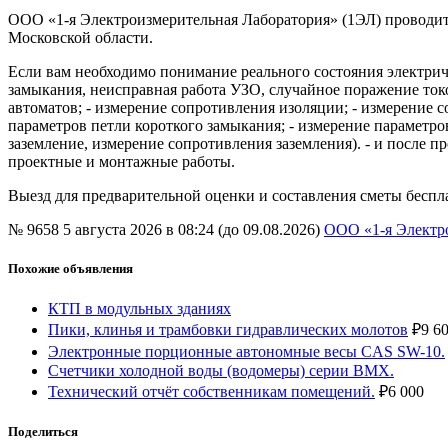
ООО «1-я Электроизмерительная Лаборатория» (1ЭЛ) проводит
Московской области.
Если вам необходимо понимание реального состояния электрич
замыкания, неисправная работа УЗО, случайное поражение токо
автоматов; - измерение сопротивления изоляции; - измерение с
параметров петли короткого замыкания; - измерение параметро
заземление, измерение сопротивления заземления). - и после 
проектные и монтажные работы.
Выезд для предварительной оценки и составления сметы беспл
№ 9658
5 августа 2026 в 08:24 (до 09.08.2026)
ООО «1-я Электр
Похожие объявления
КТП в модульных зданиях
Пики, клинья и трамбовки гидравлических молотов
₽
9 6
Электронные порционные автономные весы CAS SW-10.
Счетчики холодной воды (водомеры) серии ВМХ.
Технический отчёт собственникам помещений.
₽
6 000
Поделиться