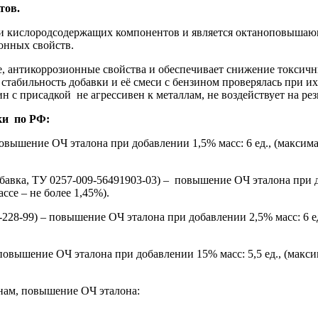
тов.
 и кислородсодержащих компонентов и является октаноповышаю
онных свойств.
нтикоррозионные свойства и обеспечивает снижение токсичны
стабильность добавки и её смеси с бензином проверялась при и
ин c присадкой не агрессивен к металлам, не воздействует на р
ки по РФ:
ение ОЧ эталона при добавлении 1,5% масс: 6 ед., (максимал
а, ТУ 0257-009-56491903-03) – повышение ОЧ эталона при доб
се – не более 1,45%).
28-99) – повышение ОЧ эталона при добавлении 2,5% масс: 6 ед
вышение ОЧ эталона при добавлении 15% масс: 5,5 ед., (макси
нам, повышение ОЧ эталона: