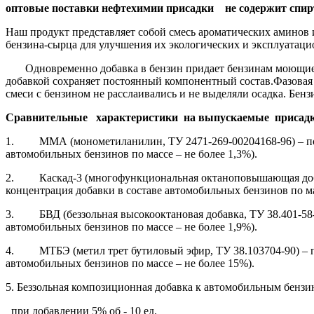
оптовые поставки нефтехимии присадки не содержит спир
Наш продукт представляет собой смесь ароматических аминов
бензина-сырца для улучшения их экологических и эксплуатаци
Одновременно добавка в бензин придает бензинам моющие, а
добавкой сохраняет постоянный компонентный состав.Фазовая 
смеси с бензином не расслаивались и не выделяли осадка. Бенз
Сравнительные характеристики на выпускаемые присад
1. ММА (монометиланилин, ТУ 2471-269-00204168-96) – повыш
автомобильных бензинов по массе – не более 1,3%).
2. Каскад-3 (многофункциональная октаноповышающая добавк
концентрация добавки в составе автомобильных бензинов по мас
3. БВД (беззольная высокооктановая добавка, ТУ 38.401-58-2
автомобильных бензинов по массе – не более 1,9%).
4. МТБЭ (метил трет бутиловый эфир, ТУ 38.103704-90) – по
автомобильных бензинов по массе – не более 15%).
5. Беззольная композиционная добавка к автомобильным бензи
при добавлении 5% об - 10 ед.