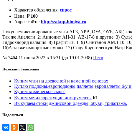
Характер объявления
:
спрос
Цена
:
₽
100
Адрес сайта
:
http://zakup-himiya.ru
Покупаем активированные угли АГ3, АРВ, ОУА, ОУБ, АБГ, коко
Так же Аналоги 2) Анионит АН-31, АВ-17-8 и другие 3) Суль
Гидрохлорид кальция 8) Графит ГЛ-1 9) Синтанол АМЛ-10 10
16)А также импортные смолы 17) Соду Каустическую Натр 
№ 7464
11 июля 2022 в 15:31 (до 19.01.2038)
Петр
Похожие объявления
Купим угли на древесной и каменной основах
Куплю поддоны,европоддоны,паллеты,европаллеты б/у 
Купим химическое сырьё
Купим металлорежущие инструменты
₽
1
Выкупаем стоки джинсовой одежды, обуви, трикотажа.
Поделиться