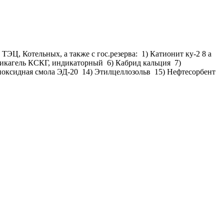
Ц, Котельных, а также с гос.резерва: 1) Катионит ку-2 8 а
икагель КСКГ, индикаторный 6) Кабрид кальция 7)
поксидная смола ЭД-20 14) Этилцеллозольв 15) Нефтесорбент