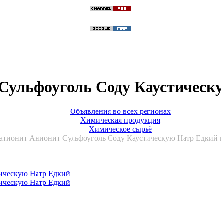
Сульфоуголь Соду Каустическу
Объявления во всех регионах
Химическая продукция
Химическое сырьё
тионит Анионит Сульфоуголь Соду Каустическую Натр Едкий в