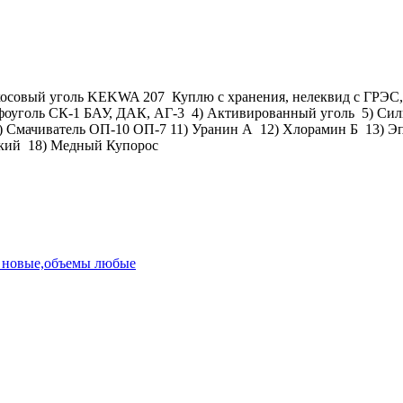
совый уголь KEKWA 207 Куплю с хранения, нелеквид с ГРЭС, ТЭ
фоуголь СК-1 БАУ, ДАК, АГ-3 4) Активированный уголь 5) Сил
) Смачиватель ОП-10 ОП-7 11) Уранин А 12) Хлорамин Б 13) Э
Едкий 18) Медный Купорос
и новые,объемы любые