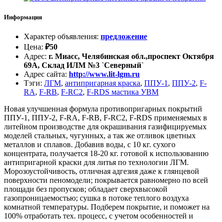
Информация
Характер объявления
:
предложение
Цена
:
₽
50
Адрес
:
г. Миасс, Челябинская обл.,проспект Октября
69А, Склад ИЛМ №3 `Северный`
Адрес сайта
:
http://www.lit-lgm.ru
Тэги
:
ЛГМ
,
антипригарная краска
,
ППУ-1
,
ППУ-2
,
F-
RA
,
F-RB
,
F-RC2
,
F-RDS мастика УВМ
Новая улучшенная формула противопригарных покрытий
ППУ-1, ППУ-2, F-RA, F-RB, F-RC2, F-RDS применяемых в
литейном производстве для окрашивания газифицируемых
моделей стальных, чугунных, а так же отливок цветных
металлов и сплавов. Добавив воды, с 10 кг. сухого
концентрата, получается 18-20 кг. готовой к использованию
антипригарной краски для литья по технологии ЛГМ.
Морозоустойчивость, отличная адгезия даже к глянцевой
поверхности пеномодели; покрывается равномерно по всей
площади без пропусков; обладает сверхвысокой
газопроницаемостью; сушка в потоке теплого воздуха
комнатной температуры. Подберем покрытие, и поможет на
100% отработать тех. процесс, с учетом особенностей и