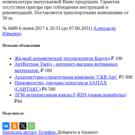
номенклатуры выпускаемой Вами продукции. Гарантия
отсутствия пригара при соблюдении инструкций и
рекомендаций. Поставляется транспортными компаниями от
50 кг.
№ 6689
6 июня 2017 в 20:33 (до 07.06.2031)
Александр
Юрьевич
Похожие объявления
Жидкий керамический теплоизолятор Корунд
₽
100
АртВитраж Трейд - интернет-магазин витражных
материалов.
₽
100
Архитектурно-строительная компания `СКВ Арт`
₽
1 000
Производство, продажа пеностекла SAITAX
(САИТАКС)
₽
6 500
ЛГМ антипригарная краска F-RDS (новая разработка)
₽
44
Поделиться
Написать автору
Телефон
Добавить в блокнот