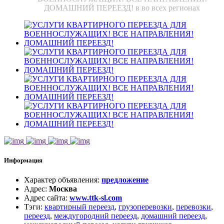
ДОМАШНИЙ ПЕРЕЕЗД! в во всех регионах
Информация
Характер объявления
:
предложение
Адрес
:
Москва
Адрес сайта
:
www.ttk-sl.com
Тэги
:
квартирный переезд
,
грузоперевозки
,
перевозки
,
переезд
,
междугородний переезд
,
домашний переезд
,