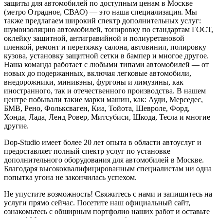
защиты для автомобилей по доступным ценам в Москве
(метро Отрадное, СВАО) — это наша специализация. Мы
также предлагаем широкий спектр дополнительных услуг:
шумоизоляцию автомобилей, тонировку по стандартам ГОСТ,
оклейку защитной, антигравийной и полиуретановой
пленкой, ремонт и перетяжку салона, автовинил, полировку
кузова, установку защитной сетки в бампер и многое другое.
Наша команда работает с любыми типами автомобилей — от
новых до подержанных, включая легковые автомобили,
внедорожники, минивэны, фургоны и лимузины, как
иностранного, так и отечественного производства. В нашем
центре побывали такие марки машин, как: Ауди, Мерседес,
БМВ, Рено, Фольксваген, Киа, Тойота, Шевроле, Форд,
Хонда, Лада, Ленд Ровер, Митсубиси, Шкода, Тесла и многие
другие.
Dop-Studio имеет более 20 лет опыта в области автоуслуг и
предоставляет полный спектр услуг по установке
дополнительного оборудования для автомобилей в Москве.
Благодаря высококвалифицированным специалистам ни одна
попытка угона не закончилась успехом.
Не упустите возможность! Свяжитесь с нами и запишитесь на
услуги прямо сейчас. Посетите наш официальный сайт,
ознакомьтесь с обширным портфолио наших работ и оставьте