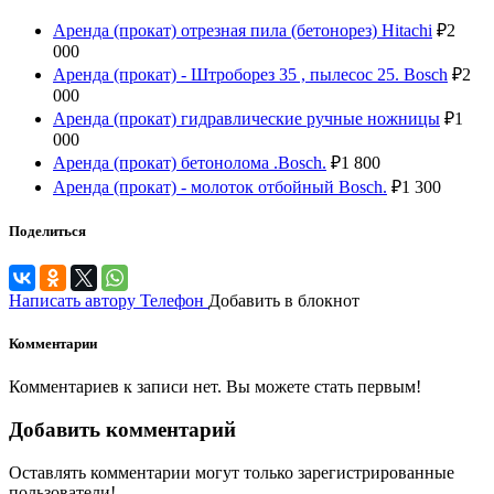
Аренда (прокат) отрезная пила (бетонорез) Hitachi
₽
2
000
Аренда (прокат) - Штроборез 35 , пылесос 25. Bosch
₽
2
000
Аренда (прокат) гидравлические ручные ножницы
₽
1
000
Аренда (прокат) бетонолома .Bosch.
₽
1 800
Аренда (прокат) - молоток отбойный Bosch.
₽
1 300
Поделиться
Написать автору
Телефон
Добавить в блокнот
Комментарии
Комментариев к записи нет. Вы можете стать первым!
Добавить комментарий
Оставлять комментарии могут только зарегистрированные
пользователи!