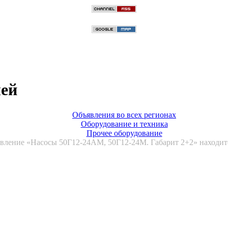
лей
Объявления во всех регионах
Оборудование и техника
Прочее оборудование
вление «Насосы 50Г12-24АМ, 50Г12-24М. Габарит 2+2» находитс