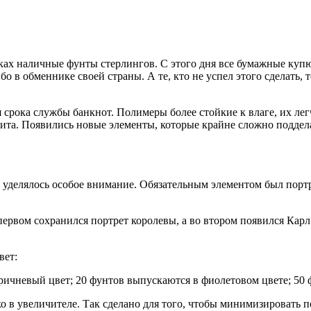
 руках наличные фунты стерлингов. С этого дня все бумажные ку
в обменнике своей страны. А те, кто не успел этого сделать, те
срока службы банкнот. Полимеры более стойкие к влаге, их легч
щита. Появились новые элементы, которые крайне сложно поддел
уделялось особое внимание. Обязательным элементом был портр
вом сохранился портрет королевы, а во втором появился Карл I
вет:
оричневый цвет; 20 фунтов выпускаются в фиолетовом цвете; 50
в увеличителе. Так сделано для того, чтобы минимизировать п