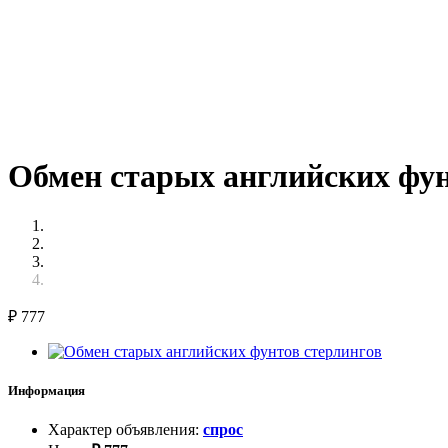
Обмен старых английских фун
₽
777
Информация
Характер объявления
:
спрос