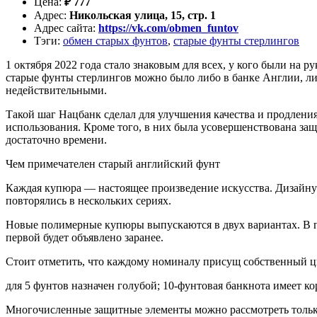
Цена
:
₽
777
Адрес
:
Никольская улица, 15, стр. 1
Адрес сайта
:
https://vk.com/obmen_funtov
Тэги
:
обмен старых фунтов
,
старые фунты стерлингов
1 октября 2022 года стало знаковым для всех, у кого были на
старые фунты стерлингов можно было либо в банке Англии, либо 
недействительными.
Такой шаг Нацбанк сделал для улучшения качества и продления 
использования. Кроме того, в них была усовершенствована за
достаточно времени.
Чем примечателен старый английский фунт
Каждая купюра — настоящее произведение искусства. Дизайну 
повторялись в нескольких сериях.
Новые полимерные купюры выпускаются в двух вариантах. В пер
первой будет объявлено заранее.
Стоит отметить, что каждому номиналу присущ собственный ц
для 5 фунтов назначен голубой; 10-фунтовая банкнота имеет к
Многочисленные защитные элементы можно рассмотреть только 