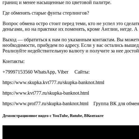
границ и менее насыщенные по цветовой палитре.
Где обменять старые фунты стерлингов?
Вопрос обмена остро стоит перед теми, кто не успел это сдел
деньгами, но на практике их поменять, кроме Англии, негде. 
Выход — обратиться к нам по указанным контактам. Вы можете
необходимости, прибудем по адресу. Если у вас остались выш
Реализуйте недействительную валюту и получите за нее достой
Контакты:
+79997153560 WhatsApp, Viber Сайты:
https://www.skupka.kvt777.ru/skupka-banknot.html
https://www.kvt777.ru/skupka-banknot.html
https://www.prof77.ru/skupka-banknot.html Группа ВК для обме
Демонстрационное видео с YouTube, Rutube, ВКонтакте