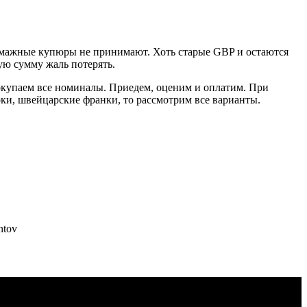
н бумажные купюры не принимают. Хоть старые GBP и остаются
шую сумму жаль потерять.
окупаем все номиналы. Приедем, оценим и оплатим. При
ки, швейцарские франки, то рассмотрим все варианты.
ntov