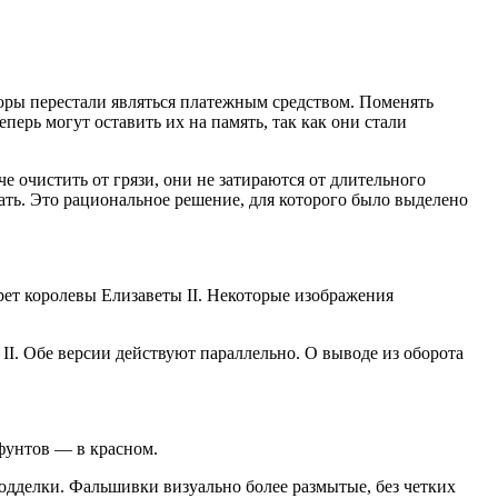
пюры перестали являться платежным средством. Поменять
перь могут оставить их на память, так как они стали
е очистить от грязи, они не затираются от длительного
ать. Это рациональное решение, для которого было выделено
ет королевы Елизаветы II. Некоторые изображения
I. Обе версии действуют параллельно. О выводе из оборота
 фунтов — в красном.
одделки. Фальшивки визуально более размытые, без четких