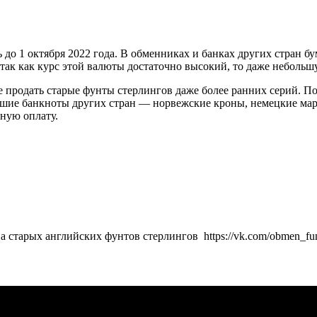
ать до 1 октября 2022 года. В обменниках и банках других стра
А так как курс этой валюты достаточно высокий, то даже неболь
 продать старые фунты стерлингов даже более ранних серий. П
едшие банкноты других стран — норвежские кроны, немецкие мар
ную оплату.
на старых английских фунтов стерлингов https://vk.com/obmen_fu