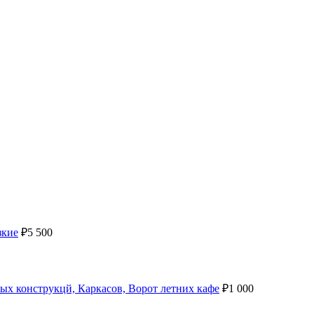
зкие
₽
5 500
ых конструкцй, Каркасов, Ворот летних кафе
₽
1 000