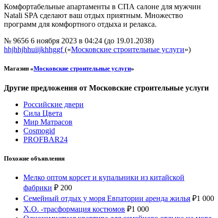
Комфортабельные апартаменты в СПА салоне для мужчин
Natali SPA сделают ваш отдых приятным. Множество
программ для комфортного отдыха и релакса.
№ 9656
6 ноября 2023 в 04:24 (до 19.01.2038)
hhjhhjhhuiijkhhggf
(«
Московские строительные услуги
»)
Магазин «
Московские строительные услуги
»
Другие предложения от Московские строительные услуги
Российские двери
Сила Цвета
Мир Матрасов
Cosmogid
PROFBAR24
Похожие объявления
Мелко оптом корсет и купальники из китайской
фабрики
₽
200
Семейный отдых у моря Евпатории аренда жилья
₽
1 000
Х.О. -трасформация костюмов
₽
1 000