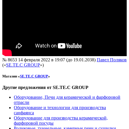
№ 8653
14 февраля 2022 в 19:07 (до 19.01.2038)
Павел Поляков
(«
SE.TE.C GROUP
»)
Магазин «
SE.TE.C GROUP
»
Другие предложения от SE.TE.C GROUP
Оборудование, Печи для керамической и фарфоровой
отрасли
Оборудование и технологии для производства
санфаянса
Оборудование для производства керамической,
фарфоровой посуды
Роликовые, туннельные, камерные печи и сушилки