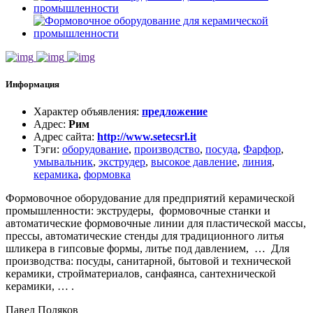
Информация
Характер объявления
:
предложение
Адрес
:
Рим
Адрес сайта
:
http://www.setecsrl.it
Тэги
:
оборудование
,
производство
,
посуда
,
Фарфор
,
умывальник
,
экструдер
,
высокое давление
,
линия
,
керамика
,
формовка
Формовочное оборудование для предприятий керамической
промышленности: экструдеры, формовочные станки и
автоматические формовочные линии для пластической массы,
прессы, автоматические стенды для традиционного литья
шликера в гипсовые формы, литье под давлением, … Для
производства: посуды, санитарной, бытовой и технической
керамики, стройматериалов, санфаянса, сантехнической
керамики, … .
Павел Поляков