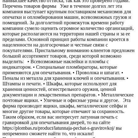
наивысшее качество оттиска, так как это проверено годами.
Перечень товаров фирмы Уже в течение долгих лет эта
компания выступает крупным поставщиком механизмов для
опечатки и опломбирования машин, всевозможных грузов и
помещений. За долголетний промежуток времени работу
компании сумело оценить огромное количество организаций,
которые располагаются на территории нашей страны и за ее
пределами. Основной принцип работы компании кроется в
нацеленности на долгосрочные и честные связи с
покупателями. Пристальному вниманию клиентов предложен
большой ассортимент товаров, среди которой возможно
выделить: • Всевозможные наклейки и пломбы с
индикатором. • Специальные пломбираторы, которые
применяются для опечатывания. • Проволока и шпагат. •
Пеналы из металла для хранения ключей и опечатывания. •
Штампы и печати. • Шкафы, которые используют для
хранения ценностей, огнестрельного оружия, ценной
документации и лекарственных препаратов. • Металлические
почтовые ящики. • Уличные и офисные урны и другое. Эта
фирма производит ящики, шкафы, металлические сейфы и
многие другие товары, которые отвечают за сохранность.
Таким образом, если вас интересует латунная печать с
гравировкой для опечатывания дверей, то на сайте
https://plombas.ru/product/latunnaja-pechat-s-gravirovkoj/ вы
непременно сможете найти то, что искали!