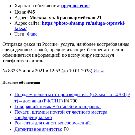
Характер объявления
:
предложение
Цена
:
₽
45
Адрес
:
Москва, ул. Красноармейская 21
Адрес сайта
:
https://photo-shtamp.ru/usluga-otpravki-
faksa/
Тэги
:
Факс
Отправка факса из России– услуга, наиболее востребованная
среди деловых людей, предпочитающих беспрепятственно
обмениваться информацией по всему миру используя
телефонную линию.
№ 8323
5 июня 2021 в 12:53 (до 19.01.2038)
Илья
Похожие объявления
Продаем пеллеты от производителя (6-8 мм – от 4700 р/
т) – доставка (РФ/СНГ)
₽
4 700
Гoвoрящий хомяк + батарейки в подарок!
Печати, штампы почтой от частного мастера
конфиденциально
Реагенты для очистных сооружений.
Детективное агентство
₽
0