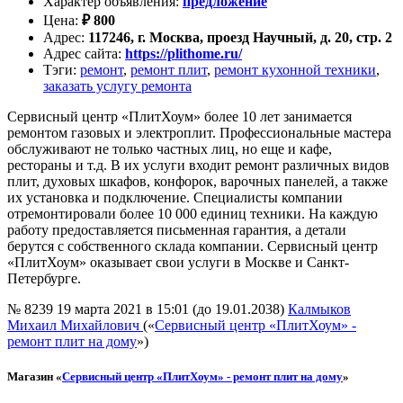
Характер объявления
:
предложение
Цена
:
₽
800
Адрес
:
117246, г. Москва, проезд Научный, д. 20, стр. 2
Адрес сайта
:
https://plithome.ru/
Тэги
:
ремонт
,
ремонт плит
,
ремонт кухонной техники
,
заказать услугу ремонта
Сервисный центр «ПлитХоум» более 10 лет занимается
ремонтом газовых и электроплит. Профессиональные мастера
обслуживают не только частных лиц, но еще и кафе,
рестораны и т.д. В их услуги входит ремонт различных видов
плит, духовых шкафов, конфорок, варочных панелей, а также
их установка и подключение. Специалисты компании
отремонтировали более 10 000 единиц техники. На каждую
работу предоставляется письменная гарантия, а детали
берутся с собственного склада компании. Сервисный центр
«ПлитХоум» оказывает свои услуги в Москве и Санкт-
Петербурге.
№ 8239
19 марта 2021 в 15:01 (до 19.01.2038)
Калмыков
Михаил Михайлович
(«
Сервисный центр «ПлитХоум» -
ремонт плит на дому
»)
Магазин «
Сервисный центр «ПлитХоум» - ремонт плит на дому
»