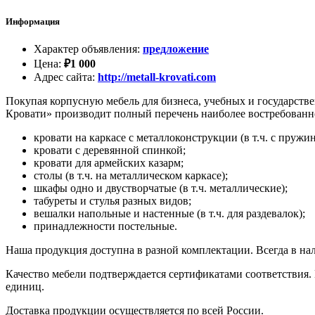
Информация
Характер объявления
:
предложение
Цена
:
₽
1 000
Адрес сайта
:
http://metall-krovati.com
Покупая корпусную мебель для бизнеса, учебных и государст
Кровати» производит полный перечень наиболее востребованн
кровати на каркасе с металлоконструкции (в т.ч. с пружи
кровати с деревянной спинкой;
кровати для армейских казарм;
столы (в т.ч. на металлическом каркасе);
шкафы одно и двустворчатые (в т.ч. металлические);
табуреты и стулья разных видов;
вешалки напольные и настенные (в т.ч. для раздевалок);
принадлежности постельные.
Наша продукция доступна в разной комплектации. Всегда в на
Качество мебели подтверждается сертификатами соответствия. 
единиц.
Доставка продукции осуществляется по всей России.