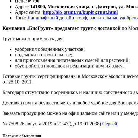
Цена
:
₽
790
Адрес
:
141800, Московская улица, г. Дмитров, ул. Моск
Адрес сайта
:
http://bio-grunt.ru/kupit-grunt.html
Тэги
:
Ландшафтный дизайн
,
торф
,
растительные удобрен
Компания «БиоГрунт» предлагает грунт с доставкой
по Моск
Грунт можно применять для:
удобрения обедненных участков;
подсыпки в строительстве;
для приготовления питательных смесей для растений;
обустройства площадок и реализации других задач.
Готовые грунты сертифицированы в Московском экологическом
от 25.10. 2011.
Благодаря отсутствию посредников и наличию собственного а
Доставка грунта осуществляется в любое удобное для Вас врем
Заказать продукцию можно на официальном сайте или у менедж
№ 7508
26 августа 2019 в 21:47 (до 19.01.2038)
Сергей
Похожие объявления