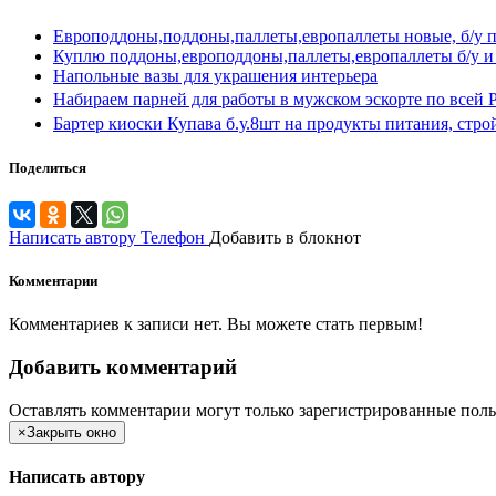
Европоддоны,поддоны,паллеты,европаллеты новые, б/у 
Куплю поддоны,европоддоны,паллеты,европаллеты б/у 
Напольные вазы для украшения интерьера
Набираем парней для работы в мужском эскорте по всей 
Бартер киоски Купава б.у.8шт на продукты питания, стр
Поделиться
Написать автору
Телефон
Добавить в блокнот
Комментарии
Комментариев к записи нет. Вы можете стать первым!
Добавить комментарий
Оставлять комментарии могут только зарегистрированные поль
×
Закрыть окно
Написать автору