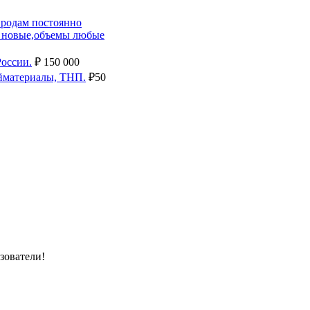
продам постоянно
и новые,объемы любые
России.
₽
150 000
ойматериалы, ТНП.
₽
50
зователи!