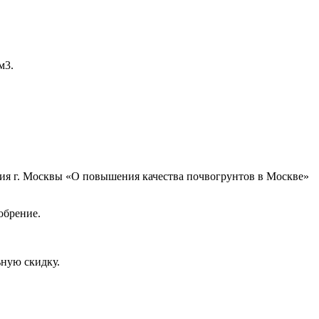
м3.
ния г. Москвы «О повышения качества почвогрунтов в Москве»
добрение.
ьную скидку.