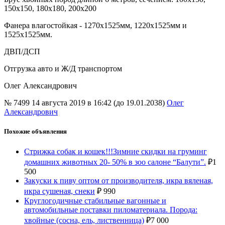
150х150, 180х180, 200х200
Фанера влагостойкая - 1270х1525мм, 1220х1525мм и
1525х1525мм.
ДВП/ДСП
Отгрузка авто и Ж/Д транспортом
Олег Александрович
№ 7499
14 августа 2019 в 16:42 (до 19.01.2038)
Олег
Александрович
Похожие объявления
Стрижка собак и кошек!!!Зимние скидки на груминг
домашних животных 20- 50% в зоо салоне “Балути”.
₽
1
500
Закуски к пиву оптом от производителя, икра вяленая,
икра сушеная, снеки
₽
990
Круглогодичные стабильные вагонные и
автомобильные поставки пиломатериала. Порода:
хвойные (сосна, ель, лиственница)
₽
7 000