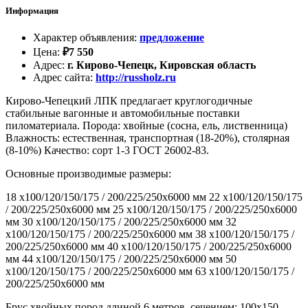
Информация
Характер объявления
:
предложение
Цена
:
₽
7 550
Адрес
:
г. Кирово-Чепецк, Кировская область
Адрес сайта
:
http://russholz.ru
Кирово-Чепецкий ЛПК предлагает круглогодичные
стабильные вагонные и автомобильные поставки
пиломатериала. Порода: хвойные (сосна, ель, лиственница)
Влажность: естественная, транспортная (18-20%), столярная
(8-10%) Качество: сорт 1-3 ГОСТ 26002-83.
Основные производимые размеры:
18 х100/120/150/175 / 200/225/250х6000 мм 22 х100/120/150/175
/ 200/225/250х6000 мм 25 х100/120/150/175 / 200/225/250х6000
мм 30 х100/120/150/175 / 200/225/250х6000 мм 32
х100/120/150/175 / 200/225/250х6000 мм 38 х100/120/150/175 /
200/225/250х6000 мм 40 х100/120/150/175 / 200/225/250х6000
мм 44 х100/120/150/175 / 200/225/250х6000 мм 50
х100/120/150/175 / 200/225/250х6000 мм 63 х100/120/150/175 /
200/225/250х6000 мм
Брус хвойных пород длиной 6 метров, сечением: 100х150,