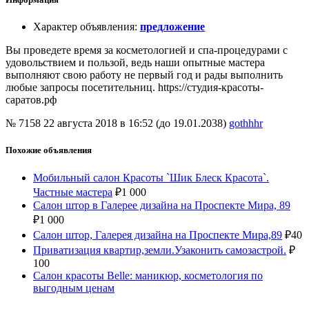
Характер объявления
:
предложение
Вы проведете время за косметологией и спа-процедурами с
удовольствием и пользой, ведь наши опытные мастера
выполняют свою работу не первый год и рады выполнить
любые запросы посетительниц. https://студия-красоты-
саратов.рф
№ 7158
22 августа 2018 в 16:52 (до 19.01.2038)
gothhhr
Похожие объявления
Мобильный салон Красоты `Шик Блеск Красота`.
Частные мастера
₽
1 000
Салон штор в Галерее дизайна на Проспекте Мира, 89
₽
1 000
Салон штор, Галерея дизайна на Проспекте Мира,89
₽
40
Приватизация квартир,земли.Узаконить самозастрой.
₽
100
Салон красоты Belle: маникюр, косметология по
выгодным ценам