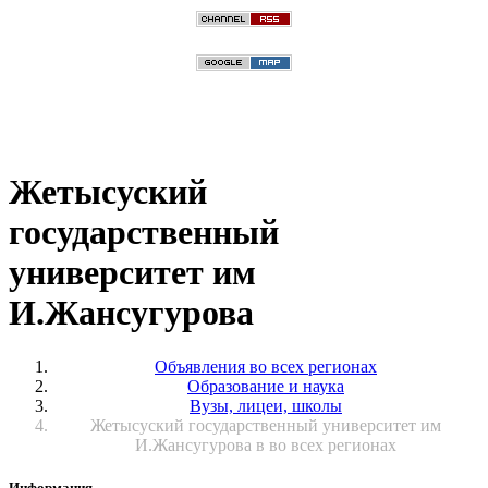
Жетысуский
государственный
университет им
И.Жансугурова
Объявления во всех регионах
Образование и наука
Вузы, лицеи, школы
Жетысуский государственный университет им
И.Жансугурова в во всех регионах
Информация