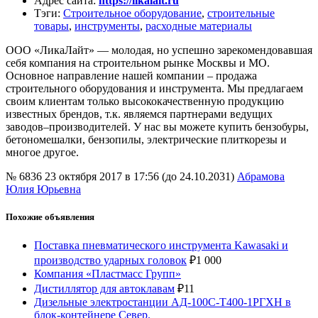
Адрес сайта
:
https://likalait.ru
Тэги
:
Строительное оборудование
,
строительные
товары
,
инструменты
,
расходные материалы
ООО «ЛикаЛайт» — молодая, но успешно зарекомендовавшая
себя компания на строительном рынке Москвы и МО.
Основное направление нашей компании – продажа
строительного оборудования и инструмента. Мы предлагаем
своим клиентам только высококачественную продукцию
известных брендов, т.к. являемся партнерами ведущих
заводов–производителей. У нас вы можете купить бензобуры,
бетономешалки, бензопилы, электрические плиткорезы и
многое другое.
№ 6836
23 октября 2017 в 17:56 (до 24.10.2031)
Абрамова
Юлия Юрьевна
Похожие объявления
Поставка пневматического инструмента Kawasaki и
производство ударных головок
₽
1 000
Компания «Пластмасс Групп»
Дистиллятор для автоклавам
₽
11
Дизельные электростанции АД-100С-Т400-1РГХН в
блок-контейнере Север.