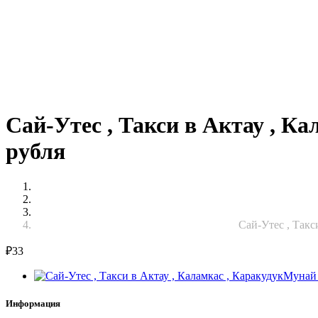
Сай-Утес , Такси в Актау , Ка
рубля
Сай-Утес , Такс
₽
33
Информация