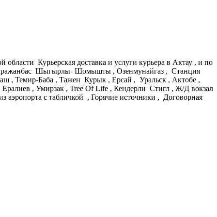
 области Курьерская доставка и услуги курьера в Актау , и по
 , Каражанбас Шыгырлы- Шомышты , Озенмунайгаз , Станция
аш , Темир-Баба , Тажен Курык , Ерсай , Уральск , Актобе ,
Ералиев , Умирзак , Tree Of Life , Кендерли Стигл , Ж/Д вокзал
 из аэропорта с табличкой , Горячие источники , Договорная