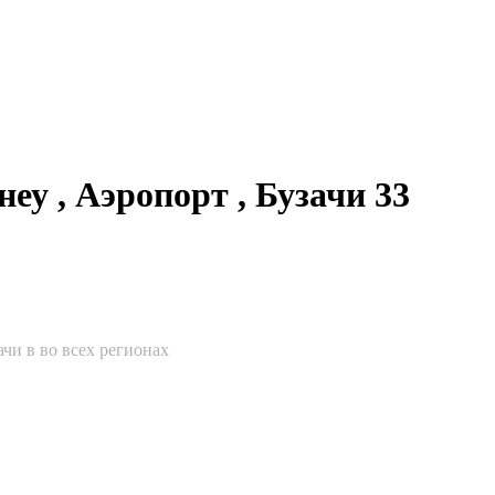
еу , Аэропорт , Бузачи 33
ачи в во всех регионах