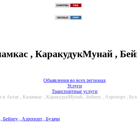
ламкас , КаракудукМунай , Бейн
Объявления во всех регионах
Услуги
Транспортные услуги
и в Актау , Каламкас , КаракудукМунай , Бейнеу , Аэропорт , Буз