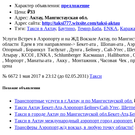
Характер объявления
:
предложение
Цена
:
₽
33
Адрес
:
Актау, Мангистауская обл.
Адрес сайта
:
http://taksi777.wixsite.com/taksi-aktau
Тэги
:
Такси в Актау
,
Баутино
,
Темир-Баба
,
ENKA
,
Каража
Услуги Встреч в Аэропорту и на ЖД Вокзале Актау, по Мангиста
области Едем в эти направление-> Бекет-ата , Шопан-ата , 
Опорный , Боранкул Тасбулат , Дунга , Бейнеу , Сай-Утес , Ше
Атырау , KCOI , ENKA , Schlumberger Касмашал , Halliburton , 
, Морпорт , Манаты-ата , Акку , Монтажник , Часовая Чек , пр
цена
№ 6672
1 мая 2017 в 23:12 (до 02.05.2031)
Такси
Похожие объявления
Транспортные услуги в г.Актау, и по Мангистауской обл.
Такси Актау Бекет-Ата,Аэропорт,Бейнеу,Сай-Утес, Шетп
Такси в городе Актау по Мангистауской обл.Бекет-Ата,Б
Такси в Актау международный аэропорт город аэропорт.
Трансферы Аэропорт,ж/д вокзал, в любую точку области!