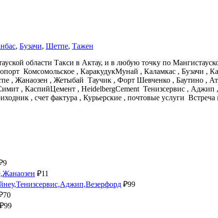
нбас
,
Бузачи
,
Шетпе
,
Тажен
уской области Такси в Актау, и в любую точку по Мангистауской
Аэропорт Комсомольское , КаракудукМунай , Каламкас , Бузачи
тпе , Жанаозен , Жетыбай Таучик , Форт Шевченко , Баутино , Ат
Симит , КаспийЦемент , HeidelbergCement Тенизсервис , Аджип , 
иходник , счет фактура , Курьерские , почтовые услуги Встреча
₽
9
е,Жанаозен
₽
11
ейнеу,Тенизсервис,Аджип,Везерфорд
₽
99
₽
70
₽
99