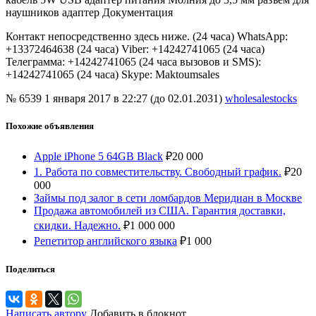
наушников адаптер Документация
Контакт непосредственно здесь ниже. (24 часа) WhatsApp:
+13372464638 (24 часа) Viber: +14242741065 (24 часа)
Телеграмма: +14242741065 (24 часа вызовов и SMS):
+14242741065 (24 часа) Skype: Maktoumsales
№ 6539
1 января 2017 в 22:27 (до 02.01.2031)
wholesalestocks
Похожие объявления
Apple iPhone 5 64GB Black
₽
20 000
1. Работа по совместительству. Свободный график.
₽
20
000
Займы под залог в сети ломбардов Меридиан в Москве
Продажа автомобилей из США. Гарантия доставки,
скидки. Надежно.
₽
1 000 000
Репетитор английского языка
₽
1 000
Поделиться
Написать автору
Добавить в блокнот