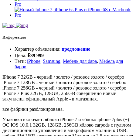
Информация
Характер объявления
:
предложение
Цена
:
₽
39 999
Тэги
:
iPhone
,
Samsung
,
Мебель для бара
,
Мебель для
баров
IPhone 7 32GB - черный / золото / розовое золото / серебро
iPhone 7 128GB - черный / золото / розовое золото / серебро
iPhone 7 256GB - черный / золото / розовое золото / серебро
iPhone 7 Plus 32GB, 128GB, 256GB совершенно новый
закуплены официальный Apple - в магазинах.
все фабрики разблокирована.
Упаковка включает: яблоко iPhone 7 и яблоко iphone 7plus (+)
ОС IOS 10.0.1 32GB, 128GB, 256GB яблоко earpods с пультом
дистанционного управления и микрофоном молнии к USB-
кабель 5W USB адаптер питания Молния до 3,5 мм разъем для