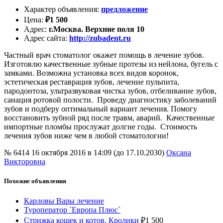
Характер объявления
:
предложение
Цена
:
₽
1 500
Адрес
:
г.Москва. Верхние поля 10
Адрес сайта
:
http://zubadent.ru
Частный врач стоматолог окажет помощь в лечение зубов.
Изготовлю качественные зубные протезы из нейлона, бугель с
замками. Возможна установка всех видов коронок,
эстетическая реставрация зубов, лечение пульпита,
пародонтоза, ультразвуковая чистка зубов, отбеливание зубов,
санация ротовой полости. Проведу диагностику заболеваний
зубов и подберу оптимальный вариант лечения. Помогу
восстановить зубной ряд после травм, аварий. Качественные
импортные пломбы прослужат долгие годы. Стоимость
лечения зубов ниже чем в любой стоматологии!
№ 6414
16 октября 2016 в 14:09 (до 17.10.2030)
Оксана
Викторовна
Похожие объявления
Карловы Вары лечение
Туроператор `Европа Плюс`
Стрижка кошек и котов. Кролики
₽
1 500