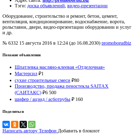
Адрес сайта
:
http://promoborud.biz
Тэги
:
доска объявлений
,
видео-презентации
Оборудование, строительство и ремонт, бетон, цемент,
вентиляция, кондиционирование, водоснабжение, ворота,
рольставни, двери, видео-презентации оборудовании и услуг
и др.
№ 6332
15 августа 2016 в 12:24 (до 16.08.2030)
promoborudbiz
Похожие объявления
Шпатлевка масляно-клеевая «Отделочная»
Мастерсил
₽
1
сухие строительные смеси
₽
80
Производство, продажа пеностекла SAITAX
(САИТАКС)
₽
6 500
шифер / ацэид / асботрубы
₽
160
Поделиться
Написать автору
Телефон
Добавить в блокнот