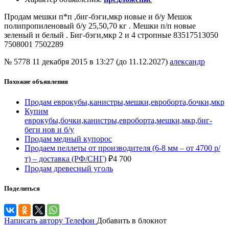
Продам мешки п*п ,биг-бэги,мкр новые и б/у Мешок
полипропиленовый б/у 25,50,70 кг . Мешки п/п новые
зеленый и белый . Биг-бэги,мкр 2 и 4 стропные 83517513050
7508001 7502289
№ 5778
11 декабря 2015 в 13:27 (до 11.12.2027)
александр
Похожие объявления
Продам еврокубы,канистры,мешки,евроборта,бочки,мкр
Купим
еврокубы,бочки,канистры,евроборта,мешки,мкр,биг-
беги нов и б/у
Продам медный купорос
Продаем пеллеты от производителя (6-8 мм – от 4700 р/
т) – доставка (РФ/СНГ)
₽
4 700
Продам древесный уголь
Поделиться
Написать автору
Телефон
Добавить в блокнот