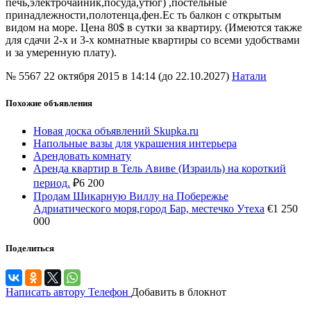
печь,электрочайник,посуда,утюг) ,постельные
принадлежности,полотенца,фен.Ес ть балкон с открытым
видом на море. Цена 80$ в сутки за квартиру. (Имеются также
для сдачи 2-х и 3-х комнатные квартиры со всеми удобствами
и за умеренную плату).
№ 5567
22 октября 2015 в 14:14 (до 22.10.2027)
Натали
Похожие объявления
Новая доска объявлений Skupka.ru
Напольные вазы для украшения интерьера
Арендовать комнату
Аренда квартир в Тель Авиве (Израиль) на короткий
период.
₽
6 200
Продам Шикарную Виллу на Побережье
Адриатического моря,город Бар, местечко Утеха
€
1 250
000
Поделиться
Написать автору
Телефон
Добавить в блокнот