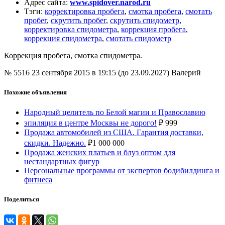
Адрес сайта
:
www.spidover.narod.ru
Тэги
:
корректировка пробега
,
смотка пробега
,
смотать
пробег
,
скрутить пробег
,
скрутить спидометр
,
корректировка спидометра
,
коррекция пробега
,
коррекция спидометра
,
смотать спидометр
Коррекция пробега, смотка спидометра.
№ 5516
23 сентября 2015 в 19:15 (до 23.09.2027)
Валерий
Похожие объявления
Народный целитель по Белой магии и Православию
эпиляция в центре Москвы не дорого!
₽
999
Продажа автомобилей из США. Гарантия доставки,
скидки. Надежно.
₽
1 000 000
Продажа женских платьев и блуз оптом для
нестандартных фигур
Персональные программы от экспертов бодибилдинга и
фитнеса
Поделиться