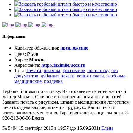
Информация
Характер объявления
:
предложение
Цена
:
₽
500
Адрес
:
Москва
Адрес сайта
:
http://faximile.ucoz.ru
Тэги
:
Печати
,
штампы
,
факсимиле
,
по оттиску
,
без
документов
,
дубликат печати
,
копия печати
,
гербовые
,
медицинские
,
подделка
Гербовый штамп по оттиску. Изготовление печатей частный
мастер Москва. Срочное изготовление штампов и печатей.
Заказать печать с рисунком, штамп с медицинским логотипом,
печать отдела кадров, штамп в трудовую. Капия печати
изготавливается менее дня. Гарантия конфиденциальности. 8-
926-213-06-06 Елена
№ 5484
15 сентября 2015 в 19:57 (до 15.09.2031)
Елена