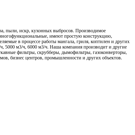
ра, пыли, искр, кухонных выбросов. Производимое
 - многофункциональные, имеют простую конструкцию,
еляемые в процессе работы мангала, гриля, коптилен и других
ч, 5000 м3/ч, 6000 м3/ч. Наша компания производит и другие
укавные фильтры, скрубберы, дымофильтры, газоконверторы,
омов, бизнес центров, промышленности и других объектов.