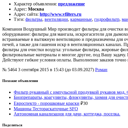
Характер объявления
:
предложение
Адрес
:
Москва
Адрес сайта
:
http://www.vfilters.ru
Тэги
:
фильтры
,
вентиляции
,
карманные
,
гидрофильтр
,
ма
Компания Воздушный Мир производит фильтры для очистки возд
оборудование: фильтры для мангала, искрогасители для дымох
встраиваемые в вытяжную вентиляцию и предназначены для очис
печей, а также для гашения искр в вентиляционных каналах. Пр
фильтры для очистки воздуха: угольные фильтры, жировые фил
фильтровальные материалы и многие другие, под Вашу задачу. 
Действуют гибкие условия оплаты. Выполнение заказов точно 
№ 5464
3 сентября 2015 в 15:43 (до 03.09.2027)
Роман
Похожие объявления
Фильтр рукавный с импульсной продувкой рукавов мод. 
Биопрепараты, коагулянты, флокулянты, химия для очист
Евроспектр - порошковые краски
₽
30
Машины Тестораскаточные SFO
Автономная канализация для дачи, коттеджа, поселка.
Поделиться