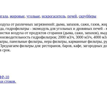
нгала
,
жировые
,
угольые
,
искрогаситель
,
печей
,
скрубберы
уха от различных загрязнений: дыма, запахов, сажи, газов, жи
ода, гидрофильтры - экомодуль для угольных и дровяных печей
тки воздуха от продуктов сгорания (дыма, сажи, запахов), выд
оизводительность гидрофильтров; 2000 м3/ч, 3000 м3/ч, 4000 м3/
ьтры, панельные фильтры, нера фильтры, карманные фильтры, р
Предлагаем фильтры для: ресторанов, баров, кафе, загородных д
в срок.
ФР-10
ки стоков.