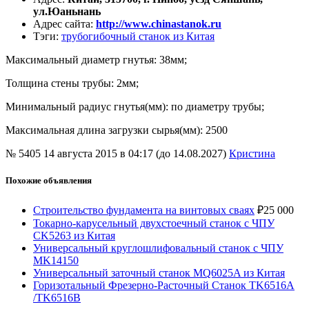
ул.Юаньнань
Адрес сайта
:
http://www.chinastanok.ru
Тэги
:
трубогибочный станок из Китая
Максимальный диаметр гнутья: 38мм;
Толщина стены трубы: 2мм;
Минимальный радиус гнутья(мм): по диаметру трубы;
Максимальная длина загрузки сырья(мм): 2500
№ 5405
14 августа 2015 в 04:17 (до 14.08.2027)
Кристина
Похожие объявления
Строительство фундамента на винтовых сваях
₽
25 000
Токарно-карусельный двухстоечный станок с ЧПУ
CK5263 из Китая
Универсальный круглошлифовальный станок с ЧПУ
MK14150
Универсальный заточный станок MQ6025A из Китая
Горизотальный Фрезерно-Расточный Станок TK6516A
/TK6516B