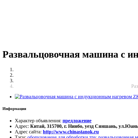
Развальцовочная машина с и
Ра
Информация
Характер объявления
:
предложение
Адрес
:
Китай, 315700, г. Нинбо, уезд Сяншань, ул.Юан
Адрес сайта
:
http://www.chinastanok.ru
Тэги
:
оборудование для обработки тру
,
развальцовочная 