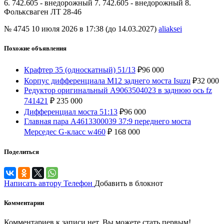
6. 742.605 - внедорожный 7. 742.605 - внедорожный 8.
Фольксваген ЛТ 28-46
№ 4745
10 июля 2026 в 17:38 (до 14.03.2027)
aliaksei
Похожие объявления
Крафтер 35 (односкатный) 51/13
₽
96 000
Корпус дифференциала М12 заднего моста Isuzu
₽
32 000
Редуктор оригинальный A9063504023 в заднюю ось fz
741421
₽
235 000
Дифференциал моста 51:13
₽
96 000
Главная пара A4613300039 37:9 переднего моста
Мерседес G-класс w460
₽
168 000
Поделиться
Написать автору
Телефон
Добавить в блокнот
Комментарии
Комментариев к записи нет. Вы можете стать первым!