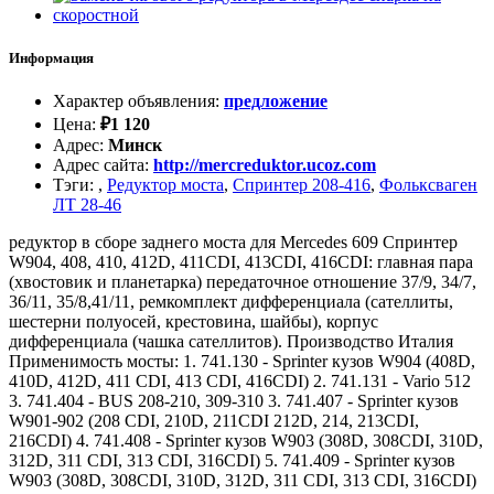
Информация
Характер объявления
:
предложение
Цена
:
₽
1 120
Адрес
:
Минск
Адрес сайта
:
http://mercreduktor.ucoz.com
Тэги
:
,
Редуктор моста
,
Спринтер 208-416
,
Фольксваген
ЛТ 28-46
редуктор в сборе заднего моста для Mercedes 609 Спринтер
W904, 408, 410, 412D, 411CDI, 413CDI, 416CDI: главная пара
(хвостовик и планетарка) передаточное отношение 37/9, 34/7,
36/11, 35/8,41/11, ремкомплект дифференциала (сателлиты,
шестерни полуосей, крестовина, шайбы), корпус
дифференциала (чашка сателлитов). Производство Италия
Применимость мосты: 1. 741.130 - Sprinter кузов W904 (408D,
410D, 412D, 411 CDI, 413 CDI, 416CDI) 2. 741.131 - Vario 512
3. 741.404 - BUS 208-210, 309-310 3. 741.407 - Sprinter кузов
W901-902 (208 CDI, 210D, 211CDI 212D, 214, 213CDI,
216CDI) 4. 741.408 - Sprinter кузов W903 (308D, 308CDI, 310D,
312D, 311 CDI, 313 CDI, 316CDI) 5. 741.409 - Sprinter кузов
W903 (308D, 308CDI, 310D, 312D, 311 CDI, 313 CDI, 316CDI)