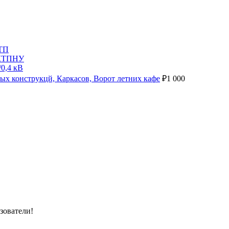
КТП
 КТПНУ
0,4 кВ
ых конструкцй, Каркасов, Ворот летних кафе
₽
1 000
зователи!