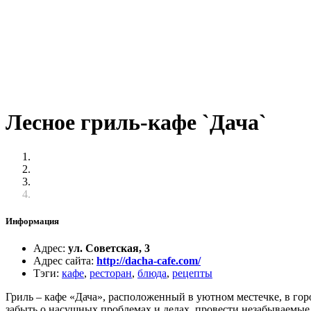
Лесное гриль-кафе `Дача`
Информация
Адрес
:
ул. Советская, 3
Адрес сайта
:
http://dacha-cafe.com/
Тэги
:
кафе
,
ресторан
,
блюда
,
рецепты
Гриль – кафе «Дача», расположенный в уютном местечке, в горо
забыть о насущных проблемах и делах, провести незабываемые 