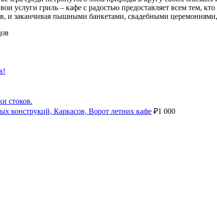
и услуги гриль – кафе с радостью предоставляет всем тем, кто
еев, и заканчивая пышными банкетами, свадебными церемониями
дов
в!
ки стоков.
ых конструкцй, Каркасов, Ворот летних кафе
₽
1 000