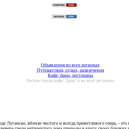
Объявления во всех регионах
Путешествия, отдых, развлечения
Кафе, бары, рестораны
Лесное гриль-кафе `Дача` в во всех регионах
де Луганске, вблизи чистого и всегда приветливого озера, - эт
вечера среди нетронутого лона природы в кругу своих близких и