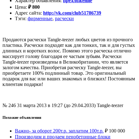
Характер объявления
:
предложение
Цена
:
₽
800
Адрес сайта
:
http://vk.com/club51786739
Тэги
:
фирменные
,
расчески
Продаются расчески Tangle-teezer любых цветов из прочного
пластика. Расчески подходят как для тонких, так и для густых
длинных и коротких волос. Помимо этого расческа отлично
массирует голову благодаря ее частым зубьям. Расчески
Tangle-teezer произведены в Великобритании, что является
залогом качества. Приобретая расческу Tangle-teezer, вы
приобретаете 100% подлинный товар. Это оригинальный
подарок для вас или ваших знакомых и близких! Постоянным
клиентам подарки!
№ 246
31 марта 2013 в 19:27 (до 29.04.2033)
Tangle-teezer
Похожие объявления
Важно- за оборот 200т.р. заплатим 100т.р.
₽
100 000
Производим и продаем пенобетонные блоки