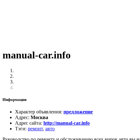
manual-car.info
Информация
Характер объявления
:
предложение
Адрес
:
Москва
Адрес сайта
:
http://manual-car.info
Тэги
:
ремонт
,
авто
Руководство по ремонту и обслуживанию всех марок авто вы най