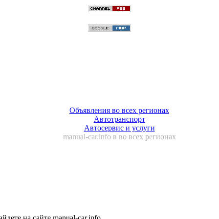
Объявления во всех регионах
Автотранспорт
Автосервис и услуги
manual-car.info в во всех регионах
дете на сайте manual-car.info