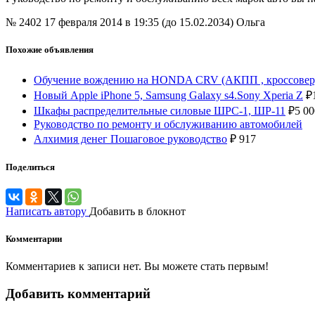
№ 2402
17 февраля 2014 в 19:35 (до 15.02.2034)
Ольга
Похожие объявления
Обучение вождению на HONDA CRV (АКПП , кроссовер)
Новый Apple iPhone 5, Samsung Galaxy s4.Sony Xperia Z
₽
Шкафы распределительные силовые ШРС-1, ШР-11
₽
5 00
Руководство по ремонту и обслуживанию автомобилей
Алхимия денег Пошаговое руководство
₽
917
Поделиться
Написать автору
Добавить в блокнот
Комментарии
Комментариев к записи нет. Вы можете стать первым!
Добавить комментарий