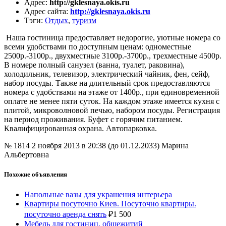
Адрес
:
http://gklesnaya.okis.ru
Адрес сайта
:
http://gklesnaya.okis.ru
Тэги
:
Отдых
,
туризм
Наша гостиница предоставляет недорогие, уютные номера со
всеми удобствами по доступным ценам: одноместные
2500р.-3100р., двухместные 3100р.-3700р., трехместные 4500р.
В номере полный санузел (ванна, туалет, раковина),
холодильник, телевизор, электрический чайник, фен, сейф,
набор посуды. Также на длительный срок предоставляются
номера с удобствами на этаже от 1400р., при единовременной
оплате не менее пяти суток. На каждом этаже имеется кухня с
плитой, микроволновой печью, набором посуды. Регистрация
на период проживания. Буфет с горячим питанием.
Квалифицированная охрана. Автопарковка.
№ 1814
2 ноября 2013 в 20:38 (до 01.12.2033)
Марина
Альбертовна
Похожие объявления
Напольные вазы для украшения интерьера
Квартиры посуточно Киев. Посуточно квартиры.
посуточно аренда снять
₽
1 500
Мебель для гостиниц, общежитий