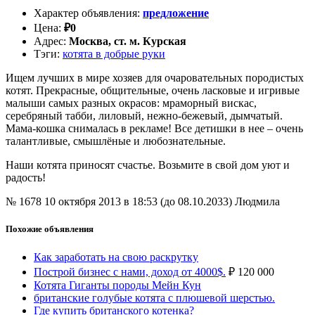
Характер объявления
:
предложение
Цена
:
₽
0
Адрес
:
Москва, ст. м. Курская
Тэги
:
котята в добрые руки
Ищем лучших в мире хозяев для очаровательных породистых
котят. Прекрасные, общительные, очень ласковые и игривые
малыши самых разных окрасов: мраморный вискас,
серебряный табби, лиловый, нежно-бежевый, дымчатый.
Мама-кошка снималась в рекламе! Все детишки в нее – очень
талантливые, смышлёные и любознательные.
Наши котята приносят счастье. Возьмите в свой дом уют и
радость!
№ 1678
10 октября 2013 в 18:53 (до 08.10.2033)
Людмила
Похожие объявления
Как заработать на свою раскрутку
Построй бизнес с нами, доход от 4000$.
₽
120 000
Котята Гиганты породы Мейн Кун
британские голубые котята с плюшевой шерстью.
Где купить британского котенка?