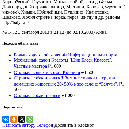
Хорошёвский. Груминг в Московской области до 40 км.
Долгопрудный стрижка шпица, Мытищи, Королёв, Фрязино (
чижово), Химки, Юбилейный, Пушкино, Ивантеевка,
Щёлково, Лобня стрижка йорка, перса, шитцу и др. районы.
http://balyti.ru/
№ 1432
3 сентября 2013 в 21:12 (до 02.10.2033)
Анна
Похожие объявления
Большая доска обьявлений Информационный портал
Мобильный салон Красоты `Шик Блеск Красота`.
Частные мастера
₽
1 000
Стрижка кошек и котов. Кролики
₽
1 500
Стрижка собак и кошек!!!Зимние скидки на груминг
домашних животных 20- 50% в зоо салоне “Балути”.
₽
1
500
Стрижка собак и кошек
₽
1 000
Поделиться
Написать автору
Телефон
Добавить в блокнот