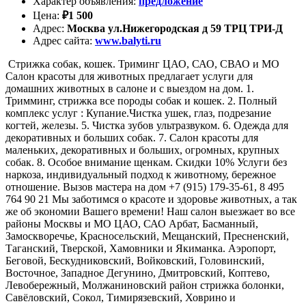
Характер объявления
:
предложение
Цена
:
₽
1 500
Адрес
:
Москва ул.Нижегородская д 59 ТРЦ ТРИ-Д
Адрес сайта
:
www.balyti.ru
Стрижка собак, кошек. Триминг ЦАО, САО, СВАО и МО
Салон красоты для животных предлагает услуги для
домашних животных в салоне и с выездом на дом. 1.
Тримминг, стрижка все породы собак и кошек. 2. Полный
комплекс услуг : Купание.Чистка ушек, глаз, подрезание
когтей, железы. 5. Чистка зубов ультразвуком. 6. Одежда для
декоративных и больших собак. 7. Салон красоты для
маленьких, декоративных и больших, огромных, крупных
собак. 8. Особое внимание щенкам. Скидки 10% Услуги без
наркоза, индивидуальный подход к животному, бережное
отношение. Вызов мастера на дом +7 (915) 179-35-61, 8 495
764 90 21 Мы заботимся о красоте и здоровье животных, а так
же об экономии Вашего времени! Наш салон выезжает во все
районы Москвы и МО ЦАО, САО Арбат, Басманный,
Замоскворечье, Красносельский, Мещанский, Пресненский,
Таганский, Тверской, Хамовники и Якиманка. Аэропорт,
Беговой, Бескудниковский, Войковский, Головинский,
Восточное, Западное Дегунино, Дмитровский, Коптево,
Левобережный, Молжаниновский район стрижка болонки,
Савёловский, Сокол, Тимирязевский, Ховрино и