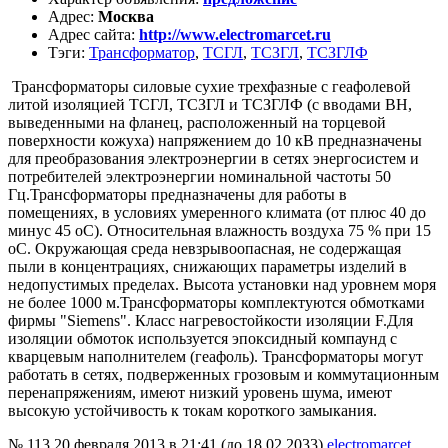
Адрес
:
Москва
Адрес сайта
:
http://www.electromarcet.ru
Тэги
:
Трансформатор
,
ТСГЛ
,
ТСЗГЛ
,
ТСЗГЛФ
Трансформаторы силовые сухие трехфазные с геафолевой
литой изоляцией ТСГЛ, ТСЗГЛ и ТСЗГЛФ (с вводами ВН,
выведенными на фланец, расположенный на торце­вой
поверхности кожуха) напряжением до 10 кВ предназначены
для преобразо­вания электроэнергии в сетях энергосистем и
потребителей электроэнергии номинальной частоты 50
Гц.Трансформаторы предназначены для работы в
помещениях, в условиях умеренного климата (от плюс 40 до
минус 45 оС). Относительная влажность воздуха 75 % при 15
оС. Окружающая среда невзрывоопасная, не содержащая
пыли в концентрациях, снижающих параметры изделий в
недопустимых пределах. Высота установки над уровнем моря
не более 1000 м.Трансформаторы комплектуются обмотками
фирмы "Siemens". Класс нагревостойкости изоляции F.Для
изоляции обмоток используется эпоксидный компаунд с
кварцевым наполнителем (геафоль). Трансформаторы могут
работать в сетях, подверженных грозовым и комму­тационным
перенапряжениям, имеют низкий уровень шума, имеют
высокую устойчивость к токам короткого замыкания.
№ 113
20 февраля 2013 в 21:41 (до 18.02.2033)
electromarcet