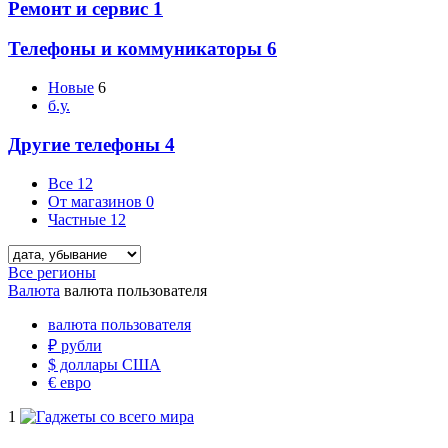
Ремонт и сервис
1
Телефоны и коммуникаторы
6
Новые
6
б.у.
Другие телефоны
4
Все
12
От магазинов
0
Частные
12
Все регионы
Валюта
валюта пользователя
валюта пользователя
₽
рубли
$
доллары США
€
евро
1